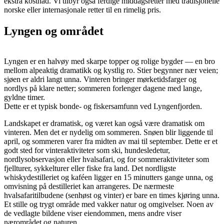
ekstra kostnad. Vi tilbyr også ferdige middagsretter med tradisjonelle
norske eller internasjonale retter til en rimelig pris.
Lyngen og området
Lyngen er en halvøy med skarpe topper og rolige bygder — en bro
mellom alpeaktig dramatikk og kystlig ro. Stier begynner nær veien;
sjøen er aldri langt unna. Vinteren bringer mørketidsfarger og
nordlys på klare netter; sommeren forlenger dagene med lange,
gyldne timer.
Dette er et typisk bonde- og fiskersamfunn ved Lyngenfjorden.
Landskapet er dramatisk, og været kan også være dramatisk om
vinteren. Men det er nydelig om sommeren. Snøen blir liggende til
april, og sommeren varer fra midten av mai til september. Dette er et
godt sted for vinteraktiviteter som ski, hundesledetur,
nordlysobservasjon eller hvalsafari, og for sommeraktiviteter som
fjellturer, sykkelturer eller fiske fra land. Det nordligste
whiskydestilleriet og kaféen ligger en 15 minutters gange unna, og
omvisning på destilleriet kan arrangeres. De nærmeste
hvalsafaritilbudene (senhøst og vinter) er bare en times kjøring unna.
Et stille og trygt område med vakker natur og omgivelser. Noen av
de vedlagte bildene viser eiendommen, mens andre viser
nærområdet og naturen.