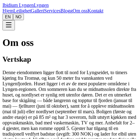
Ibidium Lyngen
Lyngen
Hjem
Leilighet
Galleri
Services
Blogg
Om oss
Kontakt
EN
NO
Om oss
Vertskap
Denne eiendommen ligger flott til nord for Lyngseidet, to timers
kjøring fra Tromsø, og kun 50 meter fra vannkanten ved
Lyngenfjorden. Huset ligger i et av de mest populære områdene i
Lyngen-regionen. Om sommeren kan du se midnattssolen direkte fra
huset, og nordlyset er synlig rett utenfor døren. Det er en utmerket
base for skigåing — både langrenn og topptur til fjorden (januar til
mai) — fjellturer (juni til oktober), samt for å oppleve midnattssolen
(mai til juli) eller nordlyset (september til mars). Boligen (første og
andre etasje) er på 85 m² og har 3 soverom, fullt utstyrt kjøkken med
oppvaskmaskin, bad med vaskemaskin, TV og mer. Anbefalt for 2–
4 gjester, men kan romme opptil 5. Gjester har tilgang til en
tradisjonell vedfyrt badstue (avgift: 300 NOK) og lader for elbil uten